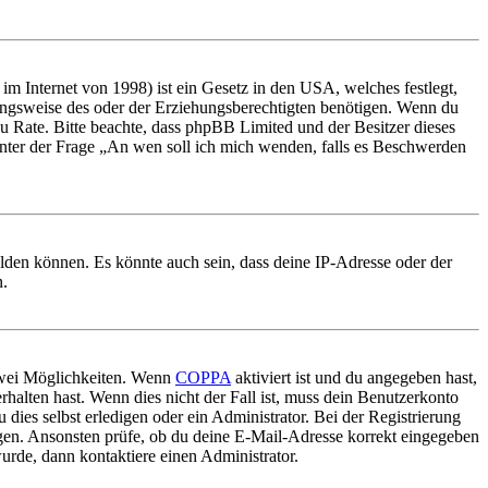
m Internet von 1998) ist ein Gesetz in den USA, welches festlegt,
ungsweise des oder der Erziehungsberechtigten benötigen. Wenn du
nd zu Rate. Bitte beachte, dass phpBB Limited und der Besitzer dieses
 unter der Frage „An wen soll ich mich wenden, falls es Beschwerden
elden können. Es könnte auch sein, dass deine IP-Adresse oder der
n.
 zwei Möglichkeiten. Wenn
COPPA
aktiviert ist und du angegeben hast,
rhalten hast. Wenn dies nicht der Fall ist, muss dein Benutzerkonto
 dies selbst erledigen oder ein Administrator. Bei der Registrierung
ungen. Ansonsten prüfe, ob du deine E-Mail-Adresse korrekt eingegeben
urde, dann kontaktiere einen Administrator.