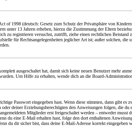
t of 1998 (deutsch: Gesetz zum Schutz der Privatsphäre von Kindern i
ern unter 13 Jahren erheben, hierzu die Zustimmung der Eltern bezieh
dich zu registrieren versuchst, zutrifft, ziehe einen rechtlichen Beista
stelle für Rechtsangelegenheiten jeglicher Art ist; außer solchen, die
erden.
 komplett ausgeschaltet hat, damit sich keine neuen Benutzer mehr anm
 wurden. Um Hilfe zu erhalten, wende dich an die Board-Administratio
richtige Passwort eingegeben hast. Wenn diese stimmen, dann gibt es
ern oder deiner Erziehungsberechtigten den Anweisungen folgen, die du e
 angemeldeten Mitglieder erst freigeschaltet werden – entweder musst du
. Wenn du eine E-Mail erhalten hast, folge den dort enthaltenen Anweis
nn du dir sicher bist, dass deine E-Mail-Adresse korrekt eingegeben w