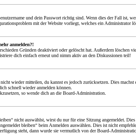
Benutzername und dein Passwort richtig sind. Wenn dies der Fall ist, w
igurationsproblem mit der Website vorliegt, welches ein Administrator l
t mehr anmelden?!
rschieden Gründen deaktiviert oder gelöscht hat. Außerdem löschen vie
triere dich einfach erneut und nimm aktiv an den Diskussionen teil!
 nicht wieder mitteilen, du kannst es jedoch zurücksetzen. Dies machs
 dich schnell wieder anmelden können.
ückzusetzen, so wende dich an die Board-Administration.
en“ nicht auswählst, wirst du nur für eine Sitzung angemeldet. Dies
Angemeldet bleiben“ beim Anmelden auswählen. Dies ist nicht empfehle
Verfügung steht, dann wurde sie vermutlich von der Board-Administratio