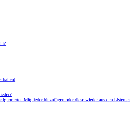
lt?
rhalten!
lieder?
er ignorierten Mitglieder hinzufügen oder diese wieder aus den Listen e