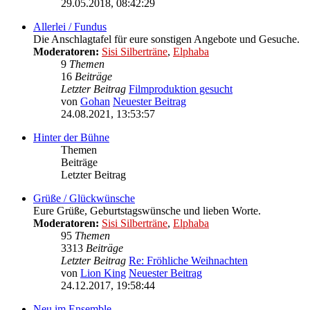
29.05.2018, 08:42:29
Allerlei / Fundus
Die Anschlagtafel für eure sonstigen Angebote und Gesuche.
Moderatoren:
Sisi Silberträne
,
Elphaba
9
Themen
16
Beiträge
Letzter Beitrag
Filmproduktion gesucht
von
Gohan
Neuester Beitrag
24.08.2021, 13:53:57
Hinter der Bühne
Themen
Beiträge
Letzter Beitrag
Grüße / Glückwünsche
Eure Grüße, Geburtstagswünsche und lieben Worte.
Moderatoren:
Sisi Silberträne
,
Elphaba
95
Themen
3313
Beiträge
Letzter Beitrag
Re: Fröhliche Weihnachten
von
Lion King
Neuester Beitrag
24.12.2017, 19:58:44
Neu im Ensemble