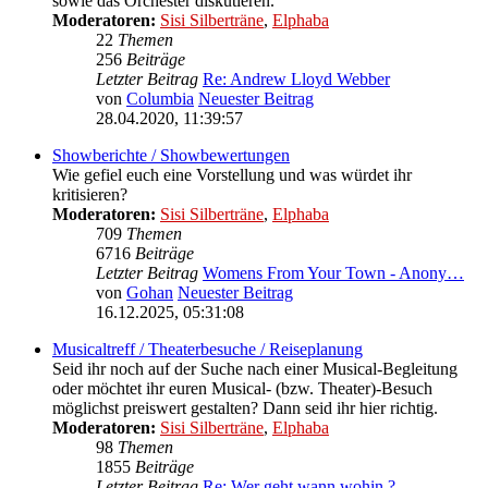
sowie das Orchester diskutieren.
Moderatoren:
Sisi Silberträne
,
Elphaba
22
Themen
256
Beiträge
Letzter Beitrag
Re: Andrew Lloyd Webber
von
Columbia
Neuester Beitrag
28.04.2020, 11:39:57
Showberichte / Showbewertungen
Wie gefiel euch eine Vorstellung und was würdet ihr
kritisieren?
Moderatoren:
Sisi Silberträne
,
Elphaba
709
Themen
6716
Beiträge
Letzter Beitrag
Womens From Your Town - Anony…
von
Gohan
Neuester Beitrag
16.12.2025, 05:31:08
Musicaltreff / Theaterbesuche / Reiseplanung
Seid ihr noch auf der Suche nach einer Musical-Begleitung
oder möchtet ihr euren Musical- (bzw. Theater)-Besuch
möglichst preiswert gestalten? Dann seid ihr hier richtig.
Moderatoren:
Sisi Silberträne
,
Elphaba
98
Themen
1855
Beiträge
Letzter Beitrag
Re: Wer geht wann wohin ?