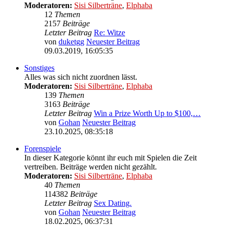
Moderatoren:
Sisi Silberträne
,
Elphaba
12
Themen
2157
Beiträge
Letzter Beitrag
Re: Witze
von
duketgg
Neuester Beitrag
09.03.2019, 16:05:35
Sonstiges
Alles was sich nicht zuordnen lässt.
Moderatoren:
Sisi Silberträne
,
Elphaba
139
Themen
3163
Beiträge
Letzter Beitrag
Win a Prize Worth Up to $100,…
von
Gohan
Neuester Beitrag
23.10.2025, 08:35:18
Forenspiele
In dieser Kategorie könnt ihr euch mit Spielen die Zeit
vertreiben. Beiträge werden nicht gezählt.
Moderatoren:
Sisi Silberträne
,
Elphaba
40
Themen
114382
Beiträge
Letzter Beitrag
Sex Dating.
von
Gohan
Neuester Beitrag
18.02.2025, 06:37:31