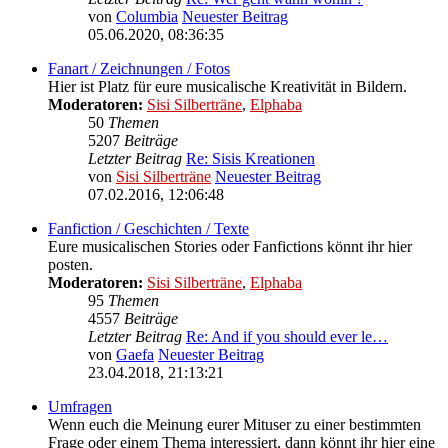
von
Columbia
Neuester Beitrag
05.06.2020, 08:36:35
Fanart / Zeichnungen / Fotos
Hier ist Platz für eure musicalische Kreativität in Bildern.
Moderatoren:
Sisi Silberträne
,
Elphaba
50
Themen
5207
Beiträge
Letzter Beitrag
Re: Sisis Kreationen
von
Sisi Silberträne
Neuester Beitrag
07.02.2016, 12:06:48
Fanfiction / Geschichten / Texte
Eure musicalischen Stories oder Fanfictions könnt ihr hier
posten.
Moderatoren:
Sisi Silberträne
,
Elphaba
95
Themen
4557
Beiträge
Letzter Beitrag
Re: And if you should ever le…
von
Gaefa
Neuester Beitrag
23.04.2018, 21:13:21
Umfragen
Wenn euch die Meinung eurer Mituser zu einer bestimmten
Frage oder einem Thema interessiert, dann könnt ihr hier eine