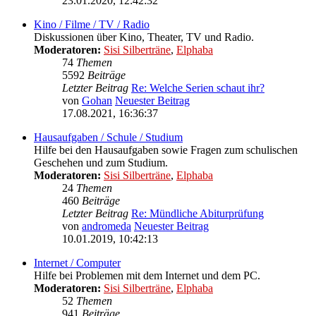
23.01.2020, 12:42:32
Kino / Filme / TV / Radio
Diskussionen über Kino, Theater, TV und Radio.
Moderatoren:
Sisi Silberträne
,
Elphaba
74
Themen
5592
Beiträge
Letzter Beitrag
Re: Welche Serien schaut ihr?
von
Gohan
Neuester Beitrag
17.08.2021, 16:36:37
Hausaufgaben / Schule / Studium
Hilfe bei den Hausaufgaben sowie Fragen zum schulischen
Geschehen und zum Studium.
Moderatoren:
Sisi Silberträne
,
Elphaba
24
Themen
460
Beiträge
Letzter Beitrag
Re: Mündliche Abiturprüfung
von
andromeda
Neuester Beitrag
10.01.2019, 10:42:13
Internet / Computer
Hilfe bei Problemen mit dem Internet und dem PC.
Moderatoren:
Sisi Silberträne
,
Elphaba
52
Themen
941
Beiträge