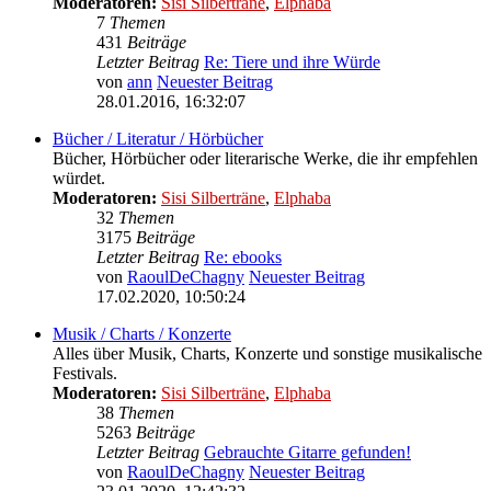
Moderatoren:
Sisi Silberträne
,
Elphaba
7
Themen
431
Beiträge
Letzter Beitrag
Re: Tiere und ihre Würde
von
ann
Neuester Beitrag
28.01.2016, 16:32:07
Bücher / Literatur / Hörbücher
Bücher, Hörbücher oder literarische Werke, die ihr empfehlen
würdet.
Moderatoren:
Sisi Silberträne
,
Elphaba
32
Themen
3175
Beiträge
Letzter Beitrag
Re: ebooks
von
RaoulDeChagny
Neuester Beitrag
17.02.2020, 10:50:24
Musik / Charts / Konzerte
Alles über Musik, Charts, Konzerte und sonstige musikalische
Festivals.
Moderatoren:
Sisi Silberträne
,
Elphaba
38
Themen
5263
Beiträge
Letzter Beitrag
Gebrauchte Gitarre gefunden!
von
RaoulDeChagny
Neuester Beitrag