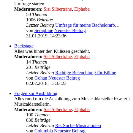
Umfrage starten.
Moderatoren:
Sisi Silberträne
,
Elphaba
50
Themen
1906
Beiträge
Letzter Beitrag
Umfrage für meine Bachelorarb…
von
Seraphine
Neuester Beitrag
31.01.2019, 14:23:36
Backstage
Alles was hinter den Kulissen geschieht.
Moderatoren:
Sisi Silberträne
,
Elphaba
14
Themen
201
Beiträge
Letzter Beitrag
Richtige Beleuchtung für Bühne
von
Gohan
Neuester Beitrag
02.02.2018, 13:33:23
Fragen zur Ausbildung
Alles rund um die Ausbildung zum Musicaldarsteller bzw. zur
Musicaldarstellerin.
Moderatoren:
Sisi Silberträne
,
Elphaba
100
Themen
830
Beiträge
Letzter Beitrag
Re: Suche Musicalnoten
von
Columbia
Neuester Beitrag