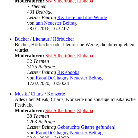
Moderatoren:
Sisi Silberträne
,
Elphaba
7
Themen
431
Beiträge
Letzter Beitrag
Re: Tiere und ihre Würde
von
ann
Neuester Beitrag
28.01.2016, 16:32:07
Bücher / Literatur / Hörbücher
Bücher, Hörbücher oder literarische Werke, die ihr empfehlen
würdet.
Moderatoren:
Sisi Silberträne
,
Elphaba
32
Themen
3175
Beiträge
Letzter Beitrag
Re: ebooks
von
RaoulDeChagny
Neuester Beitrag
17.02.2020, 10:50:24
Musik / Charts / Konzerte
Alles über Musik, Charts, Konzerte und sonstige musikalische
Festivals.
Moderatoren:
Sisi Silberträne
,
Elphaba
38
Themen
5263
Beiträge
Letzter Beitrag
Gebrauchte Gitarre gefunden!
von
RaoulDeChagny
Neuester Beitrag