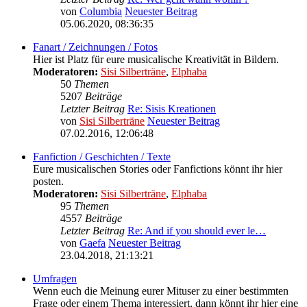
von
Columbia
Neuester Beitrag
05.06.2020, 08:36:35
Fanart / Zeichnungen / Fotos
Hier ist Platz für eure musicalische Kreativität in Bildern.
Moderatoren:
Sisi Silberträne
,
Elphaba
50
Themen
5207
Beiträge
Letzter Beitrag
Re: Sisis Kreationen
von
Sisi Silberträne
Neuester Beitrag
07.02.2016, 12:06:48
Fanfiction / Geschichten / Texte
Eure musicalischen Stories oder Fanfictions könnt ihr hier
posten.
Moderatoren:
Sisi Silberträne
,
Elphaba
95
Themen
4557
Beiträge
Letzter Beitrag
Re: And if you should ever le…
von
Gaefa
Neuester Beitrag
23.04.2018, 21:13:21
Umfragen
Wenn euch die Meinung eurer Mituser zu einer bestimmten
Frage oder einem Thema interessiert, dann könnt ihr hier eine