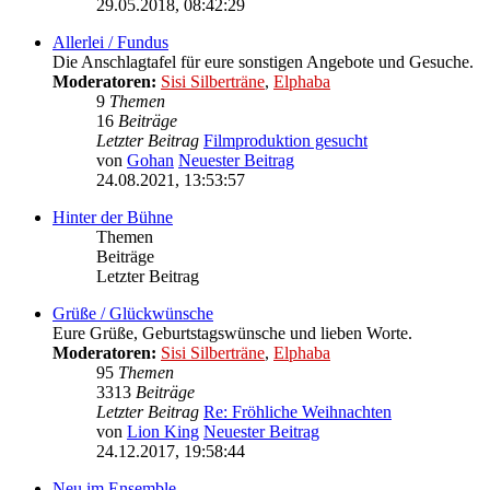
29.05.2018, 08:42:29
Allerlei / Fundus
Die Anschlagtafel für eure sonstigen Angebote und Gesuche.
Moderatoren:
Sisi Silberträne
,
Elphaba
9
Themen
16
Beiträge
Letzter Beitrag
Filmproduktion gesucht
von
Gohan
Neuester Beitrag
24.08.2021, 13:53:57
Hinter der Bühne
Themen
Beiträge
Letzter Beitrag
Grüße / Glückwünsche
Eure Grüße, Geburtstagswünsche und lieben Worte.
Moderatoren:
Sisi Silberträne
,
Elphaba
95
Themen
3313
Beiträge
Letzter Beitrag
Re: Fröhliche Weihnachten
von
Lion King
Neuester Beitrag
24.12.2017, 19:58:44
Neu im Ensemble