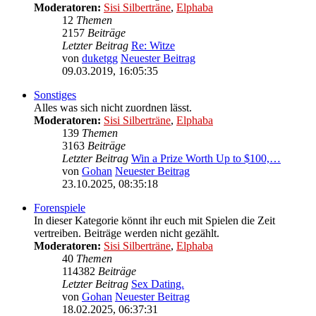
Moderatoren:
Sisi Silberträne
,
Elphaba
12
Themen
2157
Beiträge
Letzter Beitrag
Re: Witze
von
duketgg
Neuester Beitrag
09.03.2019, 16:05:35
Sonstiges
Alles was sich nicht zuordnen lässt.
Moderatoren:
Sisi Silberträne
,
Elphaba
139
Themen
3163
Beiträge
Letzter Beitrag
Win a Prize Worth Up to $100,…
von
Gohan
Neuester Beitrag
23.10.2025, 08:35:18
Forenspiele
In dieser Kategorie könnt ihr euch mit Spielen die Zeit
vertreiben. Beiträge werden nicht gezählt.
Moderatoren:
Sisi Silberträne
,
Elphaba
40
Themen
114382
Beiträge
Letzter Beitrag
Sex Dating.
von
Gohan
Neuester Beitrag
18.02.2025, 06:37:31