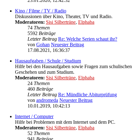
23.01.2020, 12:42:32
Kino / Filme / TV / Radio
Diskussionen über Kino, Theater, TV und Radio.
Moderatoren:
Sisi Silberträne
,
Elphaba
74
Themen
5592
Beiträge
Letzter Beitrag
Re: Welche Serien schaut ihr?
von
Gohan
Neuester Beitrag
17.08.2021, 16:36:37
Hausaufgaben / Schule / Studium
Hilfe bei den Hausaufgaben sowie Fragen zum schulischen
Geschehen und zum Studium.
Moderatoren:
Sisi Silberträne
,
Elphaba
24
Themen
460
Beiträge
Letzter Beitrag
Re: Mündliche Abiturprüfung
von
andromeda
Neuester Beitrag
10.01.2019, 10:42:13
Internet / Computer
Hilfe bei Problemen mit dem Internet und dem PC.
Moderatoren:
Sisi Silberträne
,
Elphaba
52
Themen
941
Beiträge