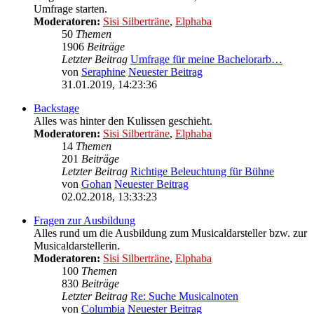
Umfrage starten.
Moderatoren:
Sisi Silberträne
,
Elphaba
50
Themen
1906
Beiträge
Letzter Beitrag
Umfrage für meine Bachelorarb…
von
Seraphine
Neuester Beitrag
31.01.2019, 14:23:36
Backstage
Alles was hinter den Kulissen geschieht.
Moderatoren:
Sisi Silberträne
,
Elphaba
14
Themen
201
Beiträge
Letzter Beitrag
Richtige Beleuchtung für Bühne
von
Gohan
Neuester Beitrag
02.02.2018, 13:33:23
Fragen zur Ausbildung
Alles rund um die Ausbildung zum Musicaldarsteller bzw. zur
Musicaldarstellerin.
Moderatoren:
Sisi Silberträne
,
Elphaba
100
Themen
830
Beiträge
Letzter Beitrag
Re: Suche Musicalnoten
von
Columbia
Neuester Beitrag