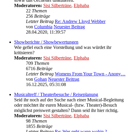
sowie das Orchester diskutieren.
Moderatoren:
Sisi Silberträne
,
Elphaba
22
Themen
256
Beiträge
Letzter Beitrag
Re: Andrew Lloyd Webber
von
Columbia
Neuester Beitrag
28.04.2020, 11:39:57
Showberichte / Showbewertungen
Wie gefiel euch eine Vorstellung und was würdet ihr
kritisieren?
Moderatoren:
Sisi Silberträne
,
Elphaba
709
Themen
6716
Beiträge
Letzter Beitrag
Womens From Your Town - Anony…
von
Gohan
Neuester Beitrag
16.12.2025, 05:31:08
Musicaltreff / Theaterbesuche / Reiseplanung
Seid ihr noch auf der Suche nach einer Musical-Begleitung
oder möchtet ihr euren Musical- (bzw. Theater)-Besuch
möglichst preiswert gestalten? Dann seid ihr hier richtig.
Moderatoren:
Sisi Silberträne
,
Elphaba
98
Themen
1855
Beiträge
Letzter Beitrag
Re: Wer geht wann wohin ?