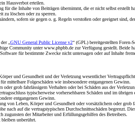
in Hausverbot erteilen.
für die Inhalte von Beiträgen übernimmt, die er nicht selbst erstellt 
it zu löschen oder zu sperren.
uändern, sofern sie gegen o. g. Regeln verstoßen oder geeignet sind, 
 der „
GNU General Public License v2
“ (GPL) bereitgestellten Foren
hige Community unter www.phpbb.de zur Verfügung gestellt. Beide hab
oftware für bestimmte Zwecke nicht untersagen oder auf Inhalte frem
rper und Gesundheit und der Verletzung wesentlicher Vertragspflichten
ch für mittelbare Folgeschäden wie insbesondere entgangenen Gewinn.
em oder grob fahrlässigem Verhalten oder bei Schäden aus der Verletz
i Vertragsschluss typischerweise vorhersehbaren Schäden und im übrigen
besondere entgangenen Gewinn.
ng von Leben, Körper und Gesundheit oder vorsätzlichem oder grob fah
e nach auf die vertragstypischen Durchschnittsschäden begrenzt. Dies
h zugunsten der Mitarbeiter und Erfüllungsgehilfen des Betreibers.
bleiben unberührt.