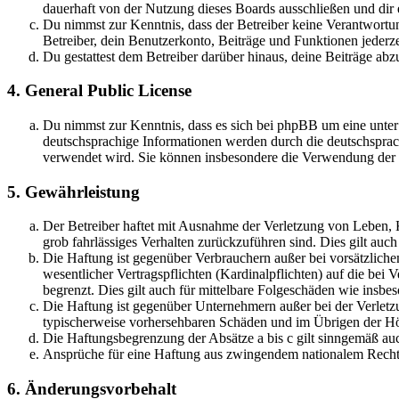
dauerhaft von der Nutzung dieses Boards ausschließen und dir e
Du nimmst zur Kenntnis, dass der Betreiber keine Verantwortung 
Betreiber, dein Benutzerkonto, Beiträge und Funktionen jederze
Du gestattest dem Betreiber darüber hinaus, deine Beiträge abz
4. General Public License
Du nimmst zur Kenntnis, dass es sich bei phpBB um eine unter
deutschsprachige Informationen werden durch die deutschsprac
verwendet wird. Sie können insbesondere die Verwendung der S
5. Gewährleistung
Der Betreiber haftet mit Ausnahme der Verletzung von Leben, Kö
grob fahrlässiges Verhalten zurückzuführen sind. Dies gilt au
Die Haftung ist gegenüber Verbrauchern außer bei vorsätzlich
wesentlicher Vertragspflichten (Kardinalpflichten) auf die be
begrenzt. Dies gilt auch für mittelbare Folgeschäden wie ins
Die Haftung ist gegenüber Unternehmern außer bei der Verletzu
typischerweise vorhersehbaren Schäden und im Übrigen der Höh
Die Haftungsbegrenzung der Absätze a bis c gilt sinngemäß auc
Ansprüche für eine Haftung aus zwingendem nationalem Recht 
6. Änderungsvorbehalt