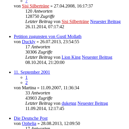
7
von
Sisi Silberträne
» 27.04.2008, 16:17:37
120
Antworten
128750
Zugriffe
Letzter Beitrag
von
Sisi Silberträne
Neuester Beitrag
26.11.2014, 07:17:42
Petition zugunsten von Gustl Mollath
von
Duckly
» 26.07.2013, 23:54:55
17
Antworten
30306
Zugriffe
Letzter Beitrag
von
Lion King
Neuester Beitrag
08.10.2014, 21:20:00
11. September 2001
1
2
von
Martina
» 11.09.2007, 11:36:34
33
Antworten
43903
Zugriffe
Letzter Beitrag
von
duketgg
Neuester Beitrag
11.09.2014, 12:17:45
Die Deutsche Post
von
Ophelia
» 28.08.2013, 12:09:50
17
Antworten