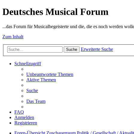
Deutsches Musical Forum
...das Forum für Musicalbegeisterte und die, die es noch werden woll
Zum Inhalt
Erweiterte Suche
Suche
Schnellzugriff
Unbeantwortete Themen
Aktive Themen
Suche
Das Team
FAQ
Anmelden
Registrieren
Foren-Übersicht
Zuschauerraum
Politik / Gesellschaft / Aktuali