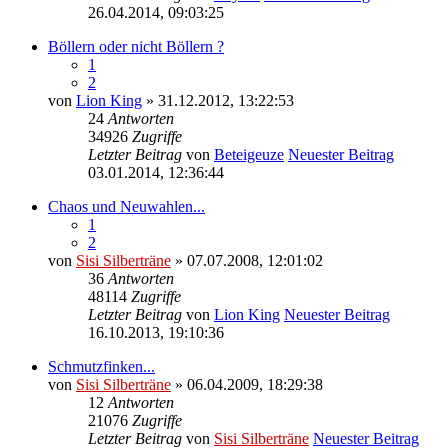
26.04.2014, 09:03:25
Böllern oder nicht Böllern ?
1
2
von
Lion King
» 31.12.2012, 13:22:53
24
Antworten
34926
Zugriffe
Letzter Beitrag
von
Beteigeuze
Neuester Beitrag
03.01.2014, 12:36:44
Chaos und Neuwahlen...
1
2
von
Sisi Silberträne
» 07.07.2008, 12:01:02
36
Antworten
48114
Zugriffe
Letzter Beitrag
von
Lion King
Neuester Beitrag
16.10.2013, 19:10:36
Schmutzfinken...
von
Sisi Silberträne
» 06.04.2009, 18:29:38
12
Antworten
21076
Zugriffe
Letzter Beitrag
von
Sisi Silberträne
Neuester Beitrag