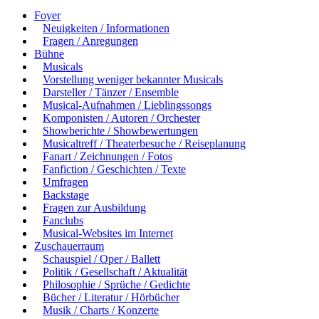
Foyer
Neuigkeiten / Informationen
Fragen / Anregungen
Bühne
Musicals
Vorstellung weniger bekannter Musicals
Darsteller / Tänzer / Ensemble
Musical-Aufnahmen / Lieblingssongs
Komponisten / Autoren / Orchester
Showberichte / Showbewertungen
Musicaltreff / Theaterbesuche / Reiseplanung
Fanart / Zeichnungen / Fotos
Fanfiction / Geschichten / Texte
Umfragen
Backstage
Fragen zur Ausbildung
Fanclubs
Musical-Websites im Internet
Zuschauerraum
Schauspiel / Oper / Ballett
Politik / Gesellschaft / Aktualität
Philosophie / Sprüche / Gedichte
Bücher / Literatur / Hörbücher
Musik / Charts / Konzerte