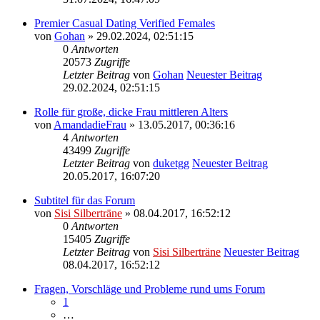
Premier Сasual Dating Verified Females
von
Gohan
» 29.02.2024, 02:51:15
0
Antworten
20573
Zugriffe
Letzter Beitrag
von
Gohan
Neuester Beitrag
29.02.2024, 02:51:15
Rolle für große, dicke Frau mittleren Alters
von
AmandadieFrau
» 13.05.2017, 00:36:16
4
Antworten
43499
Zugriffe
Letzter Beitrag
von
duketgg
Neuester Beitrag
20.05.2017, 16:07:20
Subtitel für das Forum
von
Sisi Silberträne
» 08.04.2017, 16:52:12
0
Antworten
15405
Zugriffe
Letzter Beitrag
von
Sisi Silberträne
Neuester Beitrag
08.04.2017, 16:52:12
Fragen, Vorschläge und Probleme rund ums Forum
1
…