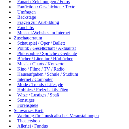
Fanart / Zeichnungen / Fotos
Fanfiction / Geschichten / Texte
Umfragen
Backstage
Fragen zur Ausbildung
Fanclubs
Musical-Websites im Internet
Zuschauerraum
Schauspiel / Oper / Ballett
Politik / Gesellschaft / Aktualität
Philosophie / Sprüche / Gedichte
Bücher / Literatur / Hörbücher
Musik / Charts / Konzerte
Kino / Filme / TV / Radio
Hausaufgaben / Schule / Studium
Internet / Computer
Mode / Trends / Lifestyle
Hobbies / Freizeitaktivitäten
Witze / Lustiges / Spaß
Sonstiges
Forenspiele
Schwarzes Brett
Werbung für "musicalische" Veranstaltungen
Theatershop
Allerlei / Fundus