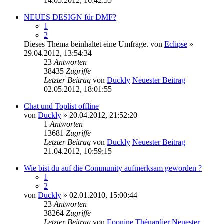
14.05.2012, 16:42:55
NEUES DESIGN für DMF?
1
2
Dieses Thema beinhaltet eine Umfrage.
von
Eclipse
»
29.04.2012, 13:54:34
23
Antworten
38435
Zugriffe
Letzter Beitrag
von
Duckly
Neuester Beitrag
02.05.2012, 18:01:55
Chat und Toplist offline
von
Duckly
» 20.04.2012, 21:52:20
1
Antworten
13681
Zugriffe
Letzter Beitrag
von
Duckly
Neuester Beitrag
21.04.2012, 10:59:15
Wie bist du auf die Community aufmerksam geworden ?
1
2
von
Duckly
» 02.01.2010, 15:00:44
23
Antworten
38264
Zugriffe
Letzter Beitrag
von
Eponine Thénardier
Neuester