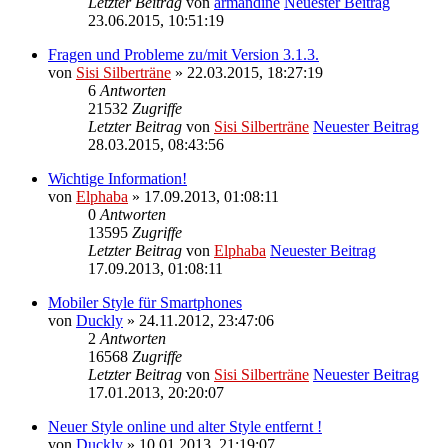
Letzter Beitrag
von
armandine
Neuester Beitrag
23.06.2015, 10:51:19
Fragen und Probleme zu/mit Version 3.1.3.
von
Sisi Silberträne
» 22.03.2015, 18:27:19
6
Antworten
21532
Zugriffe
Letzter Beitrag
von
Sisi Silberträne
Neuester Beitrag
28.03.2015, 08:43:56
Wichtige Information!
von
Elphaba
» 17.09.2013, 01:08:11
0
Antworten
13595
Zugriffe
Letzter Beitrag
von
Elphaba
Neuester Beitrag
17.09.2013, 01:08:11
Mobiler Style für Smartphones
von
Duckly
» 24.11.2012, 23:47:06
2
Antworten
16568
Zugriffe
Letzter Beitrag
von
Sisi Silberträne
Neuester Beitrag
17.01.2013, 20:20:07
Neuer Style online und alter Style entfernt !
von
Duckly
» 10.01.2013, 21:19:07