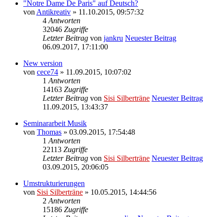
"Notre Dame De Paris" auf Deutsch?
von
Antikreativ
» 11.10.2015, 09:57:32
4
Antworten
32046
Zugriffe
Letzter Beitrag
von
jankru
Neuester Beitrag
06.09.2017, 17:11:00
New version
von
cece74
» 11.09.2015, 10:07:02
1
Antworten
14163
Zugriffe
Letzter Beitrag
von
Sisi Silberträne
Neuester Beitrag
11.09.2015, 13:43:37
Seminararbeit Musik
von
Thomas
» 03.09.2015, 17:54:48
1
Antworten
22113
Zugriffe
Letzter Beitrag
von
Sisi Silberträne
Neuester Beitrag
03.09.2015, 20:06:05
Umstrukturierungen
von
Sisi Silberträne
» 10.05.2015, 14:44:56
2
Antworten
15186
Zugriffe