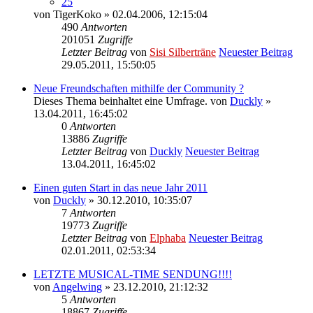
25
von
TigerKoko
» 02.04.2006, 12:15:04
490
Antworten
201051
Zugriffe
Letzter Beitrag
von
Sisi Silberträne
Neuester Beitrag
29.05.2011, 15:50:05
Neue Freundschaften mithilfe der Community ?
Dieses Thema beinhaltet eine Umfrage.
von
Duckly
»
13.04.2011, 16:45:02
0
Antworten
13886
Zugriffe
Letzter Beitrag
von
Duckly
Neuester Beitrag
13.04.2011, 16:45:02
Einen guten Start in das neue Jahr 2011
von
Duckly
» 30.12.2010, 10:35:07
7
Antworten
19773
Zugriffe
Letzter Beitrag
von
Elphaba
Neuester Beitrag
02.01.2011, 02:53:34
LETZTE MUSICAL-TIME SENDUNG!!!!
von
Angelwing
» 23.12.2010, 21:12:32
5
Antworten
18867
Zugriffe