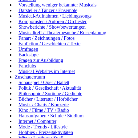
Vorstellung weniger bekannter Musicals
Darsteller / Tänzer / Ensemble
Musical-Aufnahmen / Lieblingssongs
Komponisten / Autoren / Orchester
Showberichte / Showbewertungen
Musicaltreff / Theaterbesuche / Reiseplanung
Fanart / Zeichnungen / Fotos
Fanfiction / Geschichten / Texte
Umfragen
Backstage
Fragen zur Ausbildung
Fanclubs
Musical-Websites im Internet
Zuschauerraum
Schauspiel / Oper / Ballett
Politik / Gesellschaft / Aktualität
Philosophie / Sprüche / Gedichte
Bücher / Literatur / Hörbücher
Musik / Charts / Konzerte
Kino / Filme / TV / Radio
Hausaufgaben / Schule / Studium
Internet / Computer
Mode / Trends / Lifestyle
Hobbies / Freizeitaktivitäten
Witze / Lustiges / Spaß