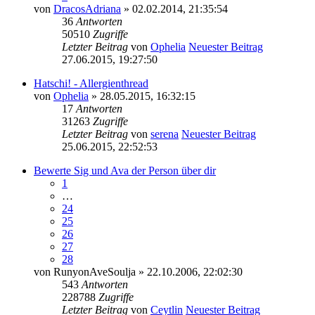
von
DracosAdriana
» 02.02.2014, 21:35:54
36
Antworten
50510
Zugriffe
Letzter Beitrag
von
Ophelia
Neuester Beitrag
27.06.2015, 19:27:50
Hatschi! - Allergienthread
von
Ophelia
» 28.05.2015, 16:32:15
17
Antworten
31263
Zugriffe
Letzter Beitrag
von
serena
Neuester Beitrag
25.06.2015, 22:52:53
Bewerte Sig und Ava der Person über dir
1
…
24
25
26
27
28
von
RunyonAveSoulja
» 22.10.2006, 22:02:30
543
Antworten
228788
Zugriffe
Letzter Beitrag
von
Ceytlin
Neuester Beitrag