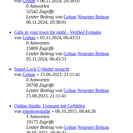
von
Gohan
» 06.11.2024, 20:38:01
0
Antworten
32542
Zugriffe
Letzter Beitrag
von
Gohan
Neuester Beitrag
06.11.2024, 20:38:01
Girls in your town for night - Verified Females
von
Gohan
» 05.11.2024, 06:43:53
0
Antworten
15809
Zugriffe
Letzter Beitrag
von
Gohan
Neuester Beitrag
05.11.2024, 06:43:53
Smart Lock Cylinder gesucht
von
Gohan
» 15.06.2023, 21:11:41
0
Antworten
26798
Zugriffe
Letzter Beitrag
von
Gohan
Neuester Beitrag
15.06.2023, 21:11:41
Online-Studie: Umgang mit Gefühlen
von
emotionsstudie
» 06.10.2015, 08:44:28
1
Antworten
19175
Zugriffe
Letzter Beitrag
von
Gohan
Neuester Beitrag
30.05.2022, 19:46:41