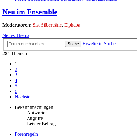
Neu im Ensemble
Moderatoren:
Sisi Silberträne
,
Elphaba
Neues Thema
Erweiterte Suche
Suche
284 Themen
1
2
3
4
5
6
Nächste
Bekanntmachungen
Antworten
Zugriffe
Letzter Beitrag
Forenregeln