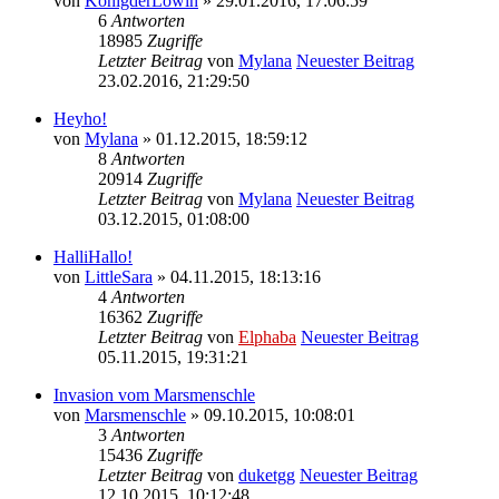
von
KönigderLöwin
» 29.01.2016, 17:06:59
6
Antworten
18985
Zugriffe
Letzter Beitrag
von
Mylana
Neuester Beitrag
23.02.2016, 21:29:50
Heyho!
von
Mylana
» 01.12.2015, 18:59:12
8
Antworten
20914
Zugriffe
Letzter Beitrag
von
Mylana
Neuester Beitrag
03.12.2015, 01:08:00
HalliHallo!
von
LittleSara
» 04.11.2015, 18:13:16
4
Antworten
16362
Zugriffe
Letzter Beitrag
von
Elphaba
Neuester Beitrag
05.11.2015, 19:31:21
Invasion vom Marsmenschle
von
Marsmenschle
» 09.10.2015, 10:08:01
3
Antworten
15436
Zugriffe
Letzter Beitrag
von
duketgg
Neuester Beitrag
12.10.2015, 10:12:48