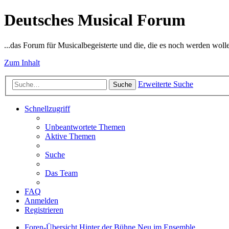
Deutsches Musical Forum
...das Forum für Musicalbegeisterte und die, die es noch werden woll
Zum Inhalt
Erweiterte Suche
Suche
Schnellzugriff
Unbeantwortete Themen
Aktive Themen
Suche
Das Team
FAQ
Anmelden
Registrieren
Foren-Übersicht
Hinter der Bühne
Neu im Ensemble