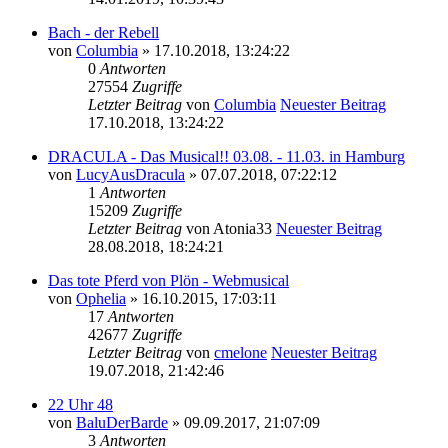
Bach - der Rebell
von
Columbia
» 17.10.2018, 13:24:22
0
Antworten
27554
Zugriffe
Letzter Beitrag
von
Columbia
Neuester Beitrag
17.10.2018, 13:24:22
DRACULA - Das Musical!! 03.08. - 11.03. in Hamburg
von
LucyAusDracula
» 07.07.2018, 07:22:12
1
Antworten
15209
Zugriffe
Letzter Beitrag
von
Atonia33
Neuester Beitrag
28.08.2018, 18:24:21
Das tote Pferd von Plön - Webmusical
von
Ophelia
» 16.10.2015, 17:03:11
17
Antworten
42677
Zugriffe
Letzter Beitrag
von
cmelone
Neuester Beitrag
19.07.2018, 21:42:46
22 Uhr 48
von
BaluDerBarde
» 09.09.2017, 21:07:09
3
Antworten