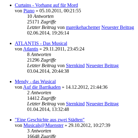
Curtains - Vorhang auf für Mord
von
Piano
» 05.10.2011, 00:21:55
10
Antworten
25171
Zugriffe
Letzter Beitrag
von
mareikehachemer
Neuester Beitrag
02.06.2014, 19:26:14
ATLANTIS - Das Musical
von
Atlantis
» 29.11.2011, 23:45:24
8
Antworten
21296
Zugriffe
Letzter Beitrag
von
Sternkind
Neuester Beitrag
03.04.2014, 20:44:38
Mendy - das Wusical
von
Auf die Barrikaden
» 14.12.2012, 21:44:36
2
Antworten
14412
Zugriffe
Letzter Beitrag
von
Sternkind
Neuester Beitrag
01.04.2014, 13:32:48
"Eine Geschichte aus zwei Städten"
von
Musicals@Muenster
» 29.10.2012, 10:27:39
3
Antworten
16648
Zugriffe