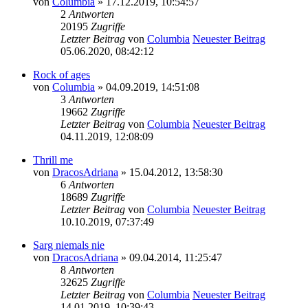
von
Columbia
» 17.12.2019, 10:54:57
2
Antworten
20195
Zugriffe
Letzter Beitrag
von
Columbia
Neuester Beitrag
05.06.2020, 08:42:12
Rock of ages
von
Columbia
» 04.09.2019, 14:51:08
3
Antworten
19662
Zugriffe
Letzter Beitrag
von
Columbia
Neuester Beitrag
04.11.2019, 12:08:09
Thrill me
von
DracosAdriana
» 15.04.2012, 13:58:30
6
Antworten
18689
Zugriffe
Letzter Beitrag
von
Columbia
Neuester Beitrag
10.10.2019, 07:37:49
Sarg niemals nie
von
DracosAdriana
» 09.04.2014, 11:25:47
8
Antworten
32625
Zugriffe
Letzter Beitrag
von
Columbia
Neuester Beitrag
14.01.2019, 10:39:43