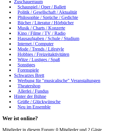
Zuschauerraum
Schauspiel / Oper / Ballett
Politik / Gesellschaft / Aktualität
Philosophie / Sprüche / Gedichte
Bücher / Literatur / Hörbücher
Musik / Charts / Konzerte
Kino / Filme / TV / Radio
Hausaufgaben / Schule / Studium
Internet / Computer
Mode / Trends / Lifestyle
Hobbies / Freizeitaktivitäten
Witze / Lustiges / Spaß
Sonstiges
Forenspiele
Schwarzes Brett
Werbung für "musicalische" Veranstaltungen
Theatershop
Allerlei / Fundus
Hinter der Bühne
Grüße / Glückwünsche
Neu im Ensemble
Wer ist online?
Mitglieder in diesem Forum: 0 Mitglieder und 2 Gäste