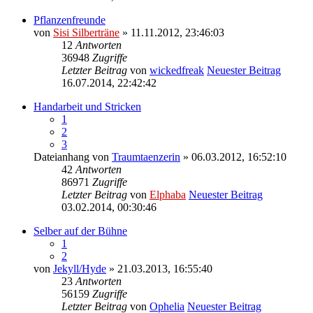
Pflanzenfreunde
von
Sisi Silberträne
» 11.11.2012, 23:46:03
12
Antworten
36948
Zugriffe
Letzter Beitrag
von
wickedfreak
Neuester Beitrag
16.07.2014, 22:42:42
Handarbeit und Stricken
1
2
3
Dateianhang
von
Traumtaenzerin
» 06.03.2012, 16:52:10
42
Antworten
86971
Zugriffe
Letzter Beitrag
von
Elphaba
Neuester Beitrag
03.02.2014, 00:30:46
Selber auf der Bühne
1
2
von
Jekyll/Hyde
» 21.03.2013, 16:55:40
23
Antworten
56159
Zugriffe
Letzter Beitrag
von
Ophelia
Neuester Beitrag