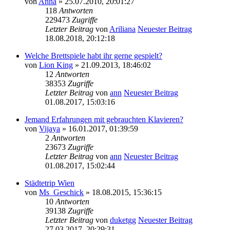
von
Anna
» 25.07.2010, 20:01:27
118
Antworten
229473
Zugriffe
Letzter Beitrag
von
Ariliana
Neuester Beitrag
18.08.2018, 20:12:18
Welche Brettspiele habt ihr gerne gespielt?
von
Lion King
» 21.09.2013, 18:46:02
12
Antworten
38353
Zugriffe
Letzter Beitrag
von
ann
Neuester Beitrag
01.08.2017, 15:03:16
Jemand Erfahrungen mit gebrauchten Klavieren?
von
Vijaya
» 16.01.2017, 01:39:59
2
Antworten
23673
Zugriffe
Letzter Beitrag
von
ann
Neuester Beitrag
01.08.2017, 15:02:44
Städtetrip Wien
von
Ms_Geschick
» 18.08.2015, 15:36:15
10
Antworten
39138
Zugriffe
Letzter Beitrag
von
duketgg
Neuester Beitrag
27.03.2017, 20:29:31