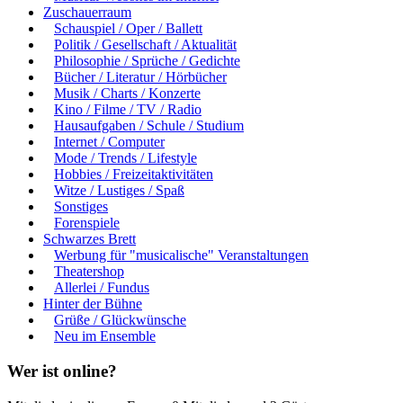
Zuschauerraum
Schauspiel / Oper / Ballett
Politik / Gesellschaft / Aktualität
Philosophie / Sprüche / Gedichte
Bücher / Literatur / Hörbücher
Musik / Charts / Konzerte
Kino / Filme / TV / Radio
Hausaufgaben / Schule / Studium
Internet / Computer
Mode / Trends / Lifestyle
Hobbies / Freizeitaktivitäten
Witze / Lustiges / Spaß
Sonstiges
Forenspiele
Schwarzes Brett
Werbung für "musicalische" Veranstaltungen
Theatershop
Allerlei / Fundus
Hinter der Bühne
Grüße / Glückwünsche
Neu im Ensemble
Wer ist online?