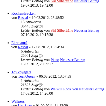
Letzter Beitrag
von
Sisi Silberträne
Neuester Beitrag
19.07.2013, 19:42:00
Kochen/Backen
von
Rascal
» 10.03.2012, 23:48:52
13
Antworten
36445
Zugriffe
Letzter Beitrag
von
Sisi Silberträne
Neuester Beitrag
07.10.2012, 10:17:38
Ehrenamt?
von
Rascal
» 17.08.2012, 13:54:34
6
Antworten
26901
Zugriffe
Letzter Beitrag
von
Piano
Neuester Beitrag
15.09.2012, 20:39:17
ToyVoyagers
von
TeenQueen
» 06.03.2012, 13:57:39
1
Antworten
21625
Zugriffe
Letzter Beitrag
von
We will Rock You
Neuester Beitrag
17.08.2012, 14:26:00
Wellness
von
LisaStern
» 01.09.2011, 14:32:39