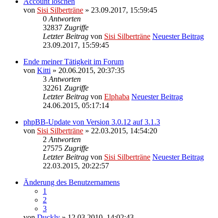
Account löschen
von
Sisi Silberträne
» 23.09.2017, 15:59:45
0
Antworten
32837
Zugriffe
Letzter Beitrag
von
Sisi Silberträne
Neuester Beitrag
23.09.2017, 15:59:45
Ende meiner Tätigkeit im Forum
von
Kitti
» 20.06.2015, 20:37:35
3
Antworten
32261
Zugriffe
Letzter Beitrag
von
Elphaba
Neuester Beitrag
24.06.2015, 05:17:14
phpBB-Update von Version 3.0.12 auf 3.1.3
von
Sisi Silberträne
» 22.03.2015, 14:54:20
2
Antworten
27575
Zugriffe
Letzter Beitrag
von
Sisi Silberträne
Neuester Beitrag
22.03.2015, 20:22:57
Änderung des Benutzernamens
1
2
3
von
Duckly
» 12.03.2010, 14:02:43