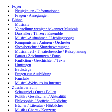
Foyer
Neuigkeiten / Informationen
Fragen / Anregungen
Bühne
Musicals
Vorstellung weniger bekannter Musicals
Darsteller / Tänzer / Ensemble
Musical-Aufnahmen / Lieblingssongs
Komponisten / Autoren / Orchester
Showberichte / Showbewertungen
Musicaltreff / Theaterbesuche / Reiseplanung
Fanart / Zeichnungen / Fotos
Fanfiction / Geschichten / Texte
Umfragen
Backstage
Fragen zur Ausbildung
Fanclubs
Musical-Websites im Internet
Zuschauerraum
Schauspiel / Oper / Ballett
Politik / Gesellschaft / Aktualität
Philosophie / Sprüche / Gedichte
Bücher / Literatur / Hörbücher
Musik / Charts / Konzerte