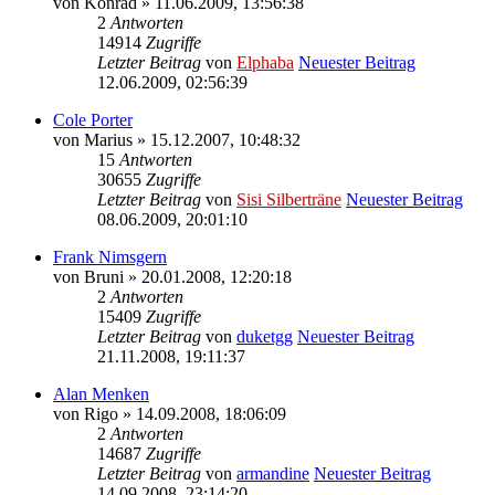
von
Konrad
» 11.06.2009, 13:56:38
2
Antworten
14914
Zugriffe
Letzter Beitrag
von
Elphaba
Neuester Beitrag
12.06.2009, 02:56:39
Cole Porter
von
Marius
» 15.12.2007, 10:48:32
15
Antworten
30655
Zugriffe
Letzter Beitrag
von
Sisi Silberträne
Neuester Beitrag
08.06.2009, 20:01:10
Frank Nimsgern
von
Bruni
» 20.01.2008, 12:20:18
2
Antworten
15409
Zugriffe
Letzter Beitrag
von
duketgg
Neuester Beitrag
21.11.2008, 19:11:37
Alan Menken
von
Rigo
» 14.09.2008, 18:06:09
2
Antworten
14687
Zugriffe
Letzter Beitrag
von
armandine
Neuester Beitrag
14.09.2008, 23:14:20