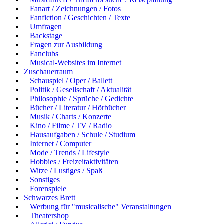
Fanart / Zeichnungen / Fotos
Fanfiction / Geschichten / Texte
Umfragen
Backstage
Fragen zur Ausbildung
Fanclubs
Musical-Websites im Internet
Zuschauerraum
Schauspiel / Oper / Ballett
Politik / Gesellschaft / Aktualität
Philosophie / Sprüche / Gedichte
Bücher / Literatur / Hörbücher
Musik / Charts / Konzerte
Kino / Filme / TV / Radio
Hausaufgaben / Schule / Studium
Internet / Computer
Mode / Trends / Lifestyle
Hobbies / Freizeitaktivitäten
Witze / Lustiges / Spaß
Sonstiges
Forenspiele
Schwarzes Brett
Werbung für "musicalische" Veranstaltungen
Theatershop