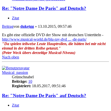
Re: "Notre Dame De Paris" auf Deutsch?
Zitat
Beitrag
von
duketgg
»
13.10.2015, 09:57:46
Es gibt eine offizielle DVD der Show mit deutschen Untertiteln -
http://www.musical-world.de/blu-ray-dvd ... -de-paris/
"Da spielen teilweise Leute Hauptrollen, die hätten bei mir nicht
einmal in der dritten Reihe getanzt."
(Peter Weck übers derzeitige Musical-Niveau)
Nach oben
Musical_passion
Grünschnabel
Beiträge:
10
Registriert:
18.05.2017, 09:51:46
Re: "Notre Dame De Paris" auf Deutsch?
Zitat