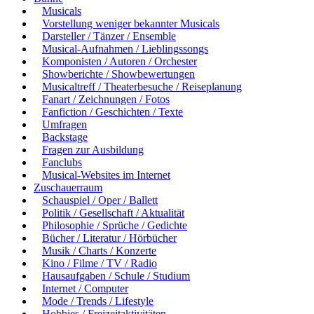
Musicals
Vorstellung weniger bekannter Musicals
Darsteller / Tänzer / Ensemble
Musical-Aufnahmen / Lieblingssongs
Komponisten / Autoren / Orchester
Showberichte / Showbewertungen
Musicaltreff / Theaterbesuche / Reiseplanung
Fanart / Zeichnungen / Fotos
Fanfiction / Geschichten / Texte
Umfragen
Backstage
Fragen zur Ausbildung
Fanclubs
Musical-Websites im Internet
Zuschauerraum
Schauspiel / Oper / Ballett
Politik / Gesellschaft / Aktualität
Philosophie / Sprüche / Gedichte
Bücher / Literatur / Hörbücher
Musik / Charts / Konzerte
Kino / Filme / TV / Radio
Hausaufgaben / Schule / Studium
Internet / Computer
Mode / Trends / Lifestyle
Hobbies / Freizeitaktivitäten