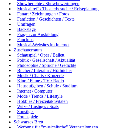
Showberichte / Showbewertungen
Musicaltreff / Theaterbesuche / Reiseplanung
Fanart / Zeichnungen / Fotos
Fanfiction / Geschichten / Texte
Umfragen
Backstage
Fragen zur Ausbildung
Fanclubs
Musical-Websites im Internet
Zuschauerraum
Schauspiel / Oper / Ballett
Politik / Gesellschaft / Aktualität
Philosophie / Sprüche / Gedichte
Bücher / Literatur / Hörbücher
Musik / Charts / Konzerte
Kino / Filme / TV / Radio
Hausaufgaben / Schule / Studium
Internet / Computer
Mode / Trends / Lifestyle
Hobbies / Freizeitaktivitäten
Witze / Lustiges / Spaß
Sonstiges
Forenspiele
Schwarzes Brett
Werbung für "musicalische" Veranstaltungen