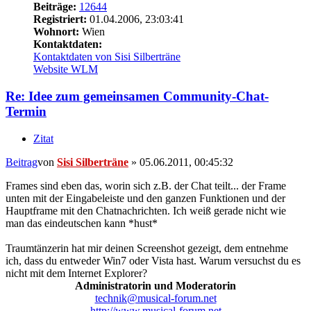
Beiträge:
12644
Registriert:
01.04.2006, 23:03:41
Wohnort:
Wien
Kontaktdaten:
Kontaktdaten von Sisi Silberträne
Website
WLM
Re: Idee zum gemeinsamen Community-Chat-
Termin
Zitat
Beitrag
von
Sisi Silberträne
»
05.06.2011, 00:45:32
Frames sind eben das, worin sich z.B. der Chat teilt... der Frame
unten mit der Eingabeleiste und den ganzen Funktionen und der
Hauptframe mit den Chatnachrichten. Ich weiß gerade nicht wie
man das eindeutschen kann *hust*
Traumtänzerin hat mir deinen Screenshot gezeigt, dem entnehme
ich, dass du entweder Win7 oder Vista hast. Warum versuchst du es
nicht mit dem Internet Explorer?
Administratorin und Moderatorin
technik@musical-forum.net
http://www.musical-forum.net