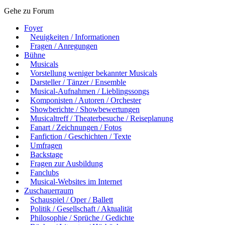
Gehe zu Forum
Foyer
Neuigkeiten / Informationen
Fragen / Anregungen
Bühne
Musicals
Vorstellung weniger bekannter Musicals
Darsteller / Tänzer / Ensemble
Musical-Aufnahmen / Lieblingssongs
Komponisten / Autoren / Orchester
Showberichte / Showbewertungen
Musicaltreff / Theaterbesuche / Reiseplanung
Fanart / Zeichnungen / Fotos
Fanfiction / Geschichten / Texte
Umfragen
Backstage
Fragen zur Ausbildung
Fanclubs
Musical-Websites im Internet
Zuschauerraum
Schauspiel / Oper / Ballett
Politik / Gesellschaft / Aktualität
Philosophie / Sprüche / Gedichte