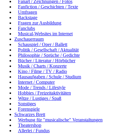
Fanart / Zeichnungen / Fotos
Fanfiction / Geschichten / Texte
Umfragen
Backstage
Fragen zur Ausbildung
Fanclubs
Musical-Websites im Internet
Zuschauerraum
Schauspiel / Oper / Ballett
Politik / Gesellschaft / Aktualität
Philosophie / Sprüche / Gedichte
Bücher / Literatur / Hörbücher
Musik / Charts / Konzerte
Kino / Filme / TV / Radio
Hausaufgaben / Schule / Studium
Internet / Computer
Mode / Trends / Lifestyle
Hobbies / Freizeitaktivitäten
Witze / Lustiges / Spaß
Sonstiges
Forenspiele
Schwarzes Brett
Werbung für "musicalische" Veranstaltungen
Theatershop
Allerlei / Fundus