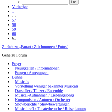
Vorherige
1
…
57
58
59
60
61
Zurück zu „Fanart / Zeichnungen / Fotos“
Gehe zu Forum
Foyer
Neuigkeiten / Informationen
Fragen / Anregungen
Bühne
Musicals
Vorstellung weniger bekannter Musicals
Darsteller / Tänzer / Ensemble
Musical-Aufnahmen / Lieblingssongs
Komponisten / Autoren / Orchester
Showberichte / Showbewertungen
Musicaltreff / Theaterbesuche / Reiseplanung