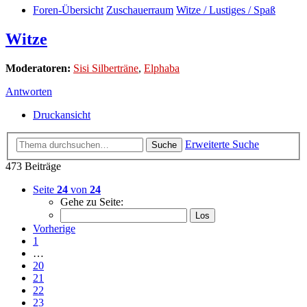
Foren-Übersicht
Zuschauerraum
Witze / Lustiges / Spaß
Witze
Moderatoren:
Sisi Silberträne
,
Elphaba
Antworten
Druckansicht
Erweiterte Suche
Suche
473 Beiträge
Seite
24
von
24
Gehe zu Seite:
Vorherige
1
…
20
21
22
23