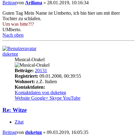
Beitrag
von
Ariliana
»
28.01.2019, 10:16:34
Guten Tag Mein Name ist Umberto, ich bin hier um mit ihrer
Tochter zu schlafen.
Um was bitte?!?
UMberto.
Nach oben
duketgg
Musical-Orakel
Beiträge:
20131
Registriert:
09.01.2008, 00:39:55
Wohnort:
z.Z. Italien
Kontaktdaten:
Kontaktdaten von duketgg
Website
Google+
Skype
YouTube
Re: Witze
Zitat
Beitrag
von
duketgg
»
09.03.2019, 16:05:35