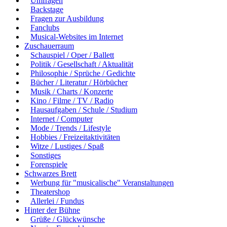
Umfragen
Backstage
Fragen zur Ausbildung
Fanclubs
Musical-Websites im Internet
Zuschauerraum
Schauspiel / Oper / Ballett
Politik / Gesellschaft / Aktualität
Philosophie / Sprüche / Gedichte
Bücher / Literatur / Hörbücher
Musik / Charts / Konzerte
Kino / Filme / TV / Radio
Hausaufgaben / Schule / Studium
Internet / Computer
Mode / Trends / Lifestyle
Hobbies / Freizeitaktivitäten
Witze / Lustiges / Spaß
Sonstiges
Forenspiele
Schwarzes Brett
Werbung für "musicalische" Veranstaltungen
Theatershop
Allerlei / Fundus
Hinter der Bühne
Grüße / Glückwünsche