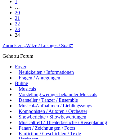
1
…
20
21
22
23
24
Zurück zu „Witze / Lustiges / Spaß“
Gehe zu Forum
Foyer
Neuigkeiten / Informationen
Fragen / Anregungen
Bühne
Musicals
Vorstellung weniger bekannter Musicals
Darsteller / Tänzer / Ensemble
Musical-Aufnahmen / Lieblingssongs
Komponisten / Autoren / Orchester
Showberichte / Showbewertungen
Musicaltreff / Theaterbesuche / Reiseplanung
Fanart / Zeichnungen / Fotos
Fanfiction / Geschichten / Texte