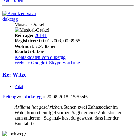
Nach oben
duketgg
Musical-Orakel
Beiträge:
20131
Registriert:
09.01.2008, 00:39:55
Wohnort:
z.Z. Italien
Kontaktdaten:
Kontaktdaten von duketgg
Website
Google+
Skype
YouTube
Re: Witze
Zitat
Beitrag
von
duketgg
»
20.08.2018, 15:53:46
Ariliana hat geschrieben:
Stehen zwei Zahnstocher im
Wald, kommt ein Igel vorbei. Sagt der eine Zahnstocher
zum anderen: "Sag mal- hast du gewusst, dass hier der
Bus fährt?"