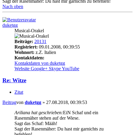
Sagt der Rasenmäher: Du hast mir garnichts zu befehlen!
Nach oben
duketgg
Musical-Orakel
Beiträge:
20131
Registriert:
09.01.2008, 00:39:55
Wohnort:
z.Z. Italien
Kontaktdaten:
Kontaktdaten von duketgg
Website
Google+
Skype
YouTube
Re: Witze
Zitat
Beitrag
von
duketgg
»
27.08.2018, 00:39:53
Ariliana hat geschrieben:
EiN Schaf und ein
Rasenmäher stehen auf der Wiese.
Sagt das Schaf: Määh!
Sagt der Rasenmäher: Du hast mir garnichts zu
befehlen!