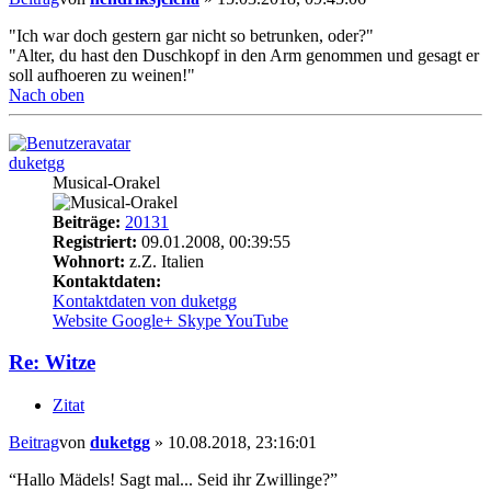
"Ich war doch gestern gar nicht so betrunken, oder?"
"Alter, du hast den Duschkopf in den Arm genommen und gesagt er
soll aufhoeren zu weinen!"
Nach oben
duketgg
Musical-Orakel
Beiträge:
20131
Registriert:
09.01.2008, 00:39:55
Wohnort:
z.Z. Italien
Kontaktdaten:
Kontaktdaten von duketgg
Website
Google+
Skype
YouTube
Re: Witze
Zitat
Beitrag
von
duketgg
»
10.08.2018, 23:16:01
“Hallo Mädels! Sagt mal... Seid ihr Zwillinge?”