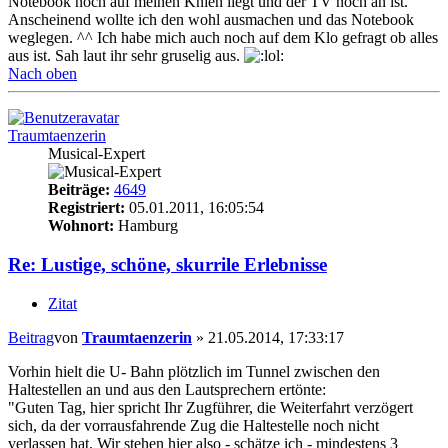
Notebook noch auf meinen Knien liegt und der TV noch an ist.
Anscheinend wollte ich den wohl ausmachen und das Notebook
weglegen. ^^ Ich habe mich auch noch auf dem Klo gefragt ob alles
aus ist. Sah laut ihr sehr gruselig aus.
Nach oben
Traumtaenzerin
Musical-Expert
Beiträge:
4649
Registriert:
05.01.2011, 16:05:54
Wohnort:
Hamburg
Re: Lustige, schöne, skurrile Erlebnisse
Zitat
Beitrag
von
Traumtaenzerin
»
21.05.2014, 17:33:17
Vorhin hielt die U- Bahn plötzlich im Tunnel zwischen den
Haltestellen an und aus den Lautsprechern ertönte:
"Guten Tag, hier spricht Ihr Zugführer, die Weiterfahrt verzögert
sich, da der vorrausfahrende Zug die Haltestelle noch nicht
verlassen hat. Wir stehen hier also - schätze ich - mindestens 3