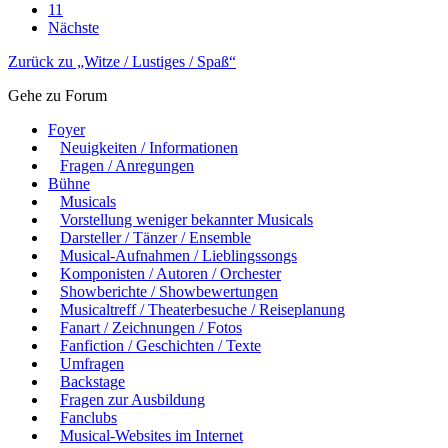
11
Nächste
Zurück zu „Witze / Lustiges / Spaß“
Gehe zu Forum
Foyer
Neuigkeiten / Informationen
Fragen / Anregungen
Bühne
Musicals
Vorstellung weniger bekannter Musicals
Darsteller / Tänzer / Ensemble
Musical-Aufnahmen / Lieblingssongs
Komponisten / Autoren / Orchester
Showberichte / Showbewertungen
Musicaltreff / Theaterbesuche / Reiseplanung
Fanart / Zeichnungen / Fotos
Fanfiction / Geschichten / Texte
Umfragen
Backstage
Fragen zur Ausbildung
Fanclubs
Musical-Websites im Internet