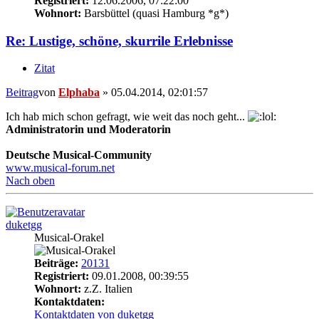
Registriert:
12.06.2006, 07:22:00
Wohnort:
Barsbüttel (quasi Hamburg *g*)
Re: Lustige, schöne, skurrile Erlebnisse
Zitat
Beitrag
von
Elphaba
»
05.04.2014, 02:01:57
Ich hab mich schon gefragt, wie weit das noch geht...
Administratorin und Moderatorin
Deutsche Musical-Community
www.musical-forum.net
Nach oben
duketgg
Musical-Orakel
Beiträge:
20131
Registriert:
09.01.2008, 00:39:55
Wohnort:
z.Z. Italien
Kontaktdaten:
Kontaktdaten von duketgg