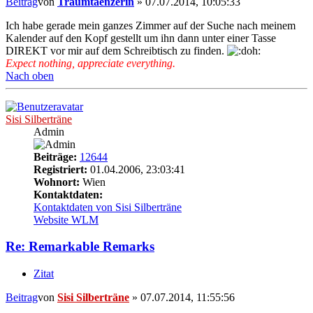
Beitrag
von
Traumtaenzerin
»
07.07.2014, 10:05:33
Ich habe gerade mein ganzes Zimmer auf der Suche nach meinem
Kalender auf den Kopf gestellt um ihn dann unter einer Tasse
DIREKT vor mir auf dem Schreibtisch zu finden.
Expect nothing, appreciate everything.
Nach oben
Sisi Silberträne
Admin
Beiträge:
12644
Registriert:
01.04.2006, 23:03:41
Wohnort:
Wien
Kontaktdaten:
Kontaktdaten von Sisi Silberträne
Website
WLM
Re: Remarkable Remarks
Zitat
Beitrag
von
Sisi Silberträne
»
07.07.2014, 11:55:56