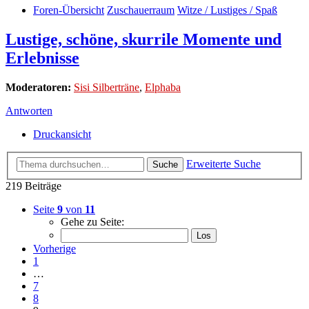
Foren-Übersicht
Zuschauerraum
Witze / Lustiges / Spaß
Lustige, schöne, skurrile Momente und
Erlebnisse
Moderatoren:
Sisi Silberträne
,
Elphaba
Antworten
Druckansicht
Erweiterte Suche
Suche
219 Beiträge
Seite
9
von
11
Gehe zu Seite:
Vorherige
1
…
7
8