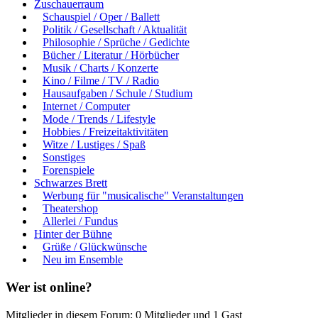
Zuschauerraum
Schauspiel / Oper / Ballett
Politik / Gesellschaft / Aktualität
Philosophie / Sprüche / Gedichte
Bücher / Literatur / Hörbücher
Musik / Charts / Konzerte
Kino / Filme / TV / Radio
Hausaufgaben / Schule / Studium
Internet / Computer
Mode / Trends / Lifestyle
Hobbies / Freizeitaktivitäten
Witze / Lustiges / Spaß
Sonstiges
Forenspiele
Schwarzes Brett
Werbung für "musicalische" Veranstaltungen
Theatershop
Allerlei / Fundus
Hinter der Bühne
Grüße / Glückwünsche
Neu im Ensemble
Wer ist online?
Mitglieder in diesem Forum: 0 Mitglieder und 1 Gast