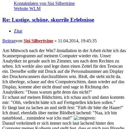
Kontaktdaten von Sisi Silberträne
Website
WLM
Re: Lustige, schöne, skurrile Erlebnisse
Zitat
Beitrag
von
Sisi Silberträne
»
11.04.2014, 19:45:35
Am Mittwoch nach der Win7-Installation in der Arbeit richte ich das
Scannerprogramm auf meinem Computer wieder ein. Unser
Analytiker ist gerade auch im Zimmer, um nach dem Rechten zu
sehen. Ich werkle also und lege dann einen Zettel für den Testscan
ein. Derselbe sollte mit Druck auf die Personalnummer am Display
des Druckerscanners durchzuführen sein. Bloß, die steht nicht da.
Ich überlege, schaue auf den Computerschirm, dann wieder auf das
Display, komme aber nicht drauf und sage in Richtung des
Analytikers: "Duuu warum geht denn das nicht?"
Er schaut auf meinen Bildschirm, ich schau auch und dann kommts
mir: "Ohh, vielleicht hätte ich auf Fertigstellen klicken sollen."
Er fängt laut zu lachen an und stellt fest: "Färb dir bitte die Haare!"
Ich drauf, ebenfalls über meine Blödheit lachend: "Naa, ich bin
naturblond... zumindest war ichs mal!"
Darauf verkrümelt er sich immer noch laut lachend hinter den
Computer meiner Kollegin und stellt fest, dass er mich nun Blondie