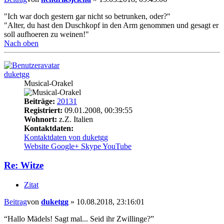
"Ich war doch gestern gar nicht so betrunken, oder?"
"Alter, du hast den Duschkopf in den Arm genommen und gesagt er
soll aufhoeren zu weinen!"
Nach oben
duketgg
Musical-Orakel
Beiträge:
20131
Registriert:
09.01.2008, 00:39:55
Wohnort:
z.Z. Italien
Kontaktdaten:
Kontaktdaten von duketgg
Website
Google+
Skype
YouTube
Re: Witze
Zitat
Beitrag
von
duketgg
»
10.08.2018, 23:16:01
“Hallo Mädels! Sagt mal... Seid ihr Zwillinge?”