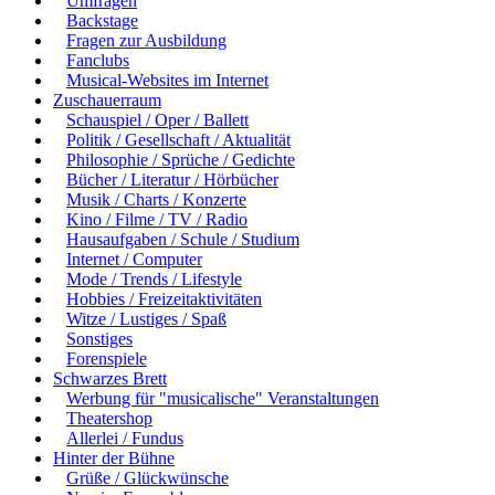
Umfragen
Backstage
Fragen zur Ausbildung
Fanclubs
Musical-Websites im Internet
Zuschauerraum
Schauspiel / Oper / Ballett
Politik / Gesellschaft / Aktualität
Philosophie / Sprüche / Gedichte
Bücher / Literatur / Hörbücher
Musik / Charts / Konzerte
Kino / Filme / TV / Radio
Hausaufgaben / Schule / Studium
Internet / Computer
Mode / Trends / Lifestyle
Hobbies / Freizeitaktivitäten
Witze / Lustiges / Spaß
Sonstiges
Forenspiele
Schwarzes Brett
Werbung für "musicalische" Veranstaltungen
Theatershop
Allerlei / Fundus
Hinter der Bühne
Grüße / Glückwünsche