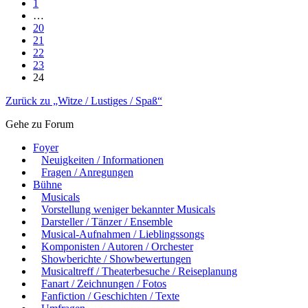
1
…
20
21
22
23
24
Zurück zu „Witze / Lustiges / Spaß“
Gehe zu Forum
Foyer
Neuigkeiten / Informationen
Fragen / Anregungen
Bühne
Musicals
Vorstellung weniger bekannter Musicals
Darsteller / Tänzer / Ensemble
Musical-Aufnahmen / Lieblingssongs
Komponisten / Autoren / Orchester
Showberichte / Showbewertungen
Musicaltreff / Theaterbesuche / Reiseplanung
Fanart / Zeichnungen / Fotos
Fanfiction / Geschichten / Texte