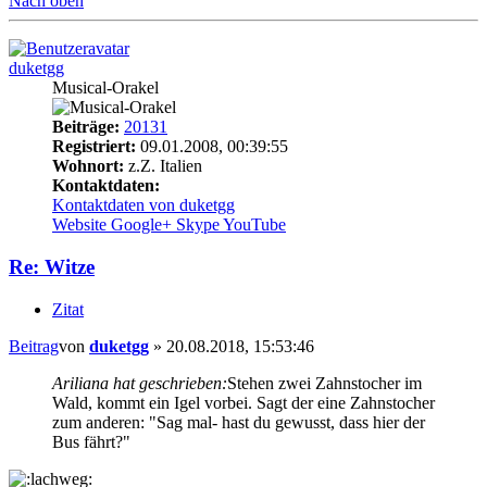
Nach oben
duketgg
Musical-Orakel
Beiträge:
20131
Registriert:
09.01.2008, 00:39:55
Wohnort:
z.Z. Italien
Kontaktdaten:
Kontaktdaten von duketgg
Website
Google+
Skype
YouTube
Re: Witze
Zitat
Beitrag
von
duketgg
»
20.08.2018, 15:53:46
Ariliana hat geschrieben:
Stehen zwei Zahnstocher im
Wald, kommt ein Igel vorbei. Sagt der eine Zahnstocher
zum anderen: "Sag mal- hast du gewusst, dass hier der
Bus fährt?"