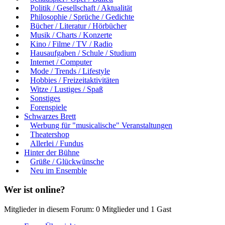
Politik / Gesellschaft / Aktualität
Philosophie / Sprüche / Gedichte
Bücher / Literatur / Hörbücher
Musik / Charts / Konzerte
Kino / Filme / TV / Radio
Hausaufgaben / Schule / Studium
Internet / Computer
Mode / Trends / Lifestyle
Hobbies / Freizeitaktivitäten
Witze / Lustiges / Spaß
Sonstiges
Forenspiele
Schwarzes Brett
Werbung für "musicalische" Veranstaltungen
Theatershop
Allerlei / Fundus
Hinter der Bühne
Grüße / Glückwünsche
Neu im Ensemble
Wer ist online?
Mitglieder in diesem Forum: 0 Mitglieder und 1 Gast