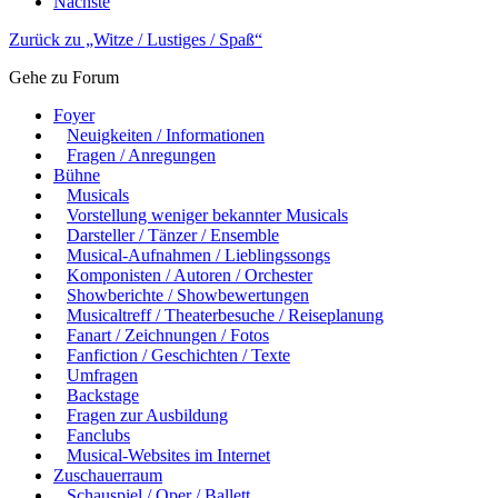
Nächste
Zurück zu „Witze / Lustiges / Spaß“
Gehe zu Forum
Foyer
Neuigkeiten / Informationen
Fragen / Anregungen
Bühne
Musicals
Vorstellung weniger bekannter Musicals
Darsteller / Tänzer / Ensemble
Musical-Aufnahmen / Lieblingssongs
Komponisten / Autoren / Orchester
Showberichte / Showbewertungen
Musicaltreff / Theaterbesuche / Reiseplanung
Fanart / Zeichnungen / Fotos
Fanfiction / Geschichten / Texte
Umfragen
Backstage
Fragen zur Ausbildung
Fanclubs
Musical-Websites im Internet
Zuschauerraum
Schauspiel / Oper / Ballett