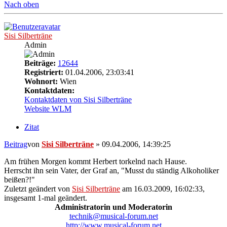
Nach oben
Sisi Silberträne
Admin
Beiträge:
12644
Registriert:
01.04.2006, 23:03:41
Wohnort:
Wien
Kontaktdaten:
Kontaktdaten von Sisi Silberträne
Website
WLM
Zitat
Beitrag
von
Sisi Silberträne
»
09.04.2006, 14:39:25
Am frühen Morgen kommt Herbert torkelnd nach Hause.
Herrscht ihn sein Vater, der Graf an, "Musst du ständig Alkoholiker
beißen?!"
Zuletzt geändert von
Sisi Silberträne
am 16.03.2009, 16:02:33,
insgesamt 1-mal geändert.
Administratorin und Moderatorin
technik@musical-forum.net
http://www.musical-forum.net