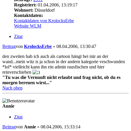
Registriert:
01.04.2006, 13:19:17
Wohnort:
Düsseldorf
Kontaktdaten:
Kontaktdaten von KrolocksErbe
Website
WLM
Zitat
Beitrag
von
KrolocksErbe
»
08.04.2006, 13:30:47
den zweiten hab ich auch als cartoon hängt bei mir an der
wand...mein witz is ja schon in der andern kategorie veschwunden
*lol* vielleicht kann ihn ein admin rausfischen und hier
reinverschieben
"Tu was die Vernunft nicht erlaubt und frag nicht, ob du es
morgen bereuen wirst..."
Nach oben
Annie
Zitat
Beitrag
von
Annie
»
08.04.2006, 15:33:14