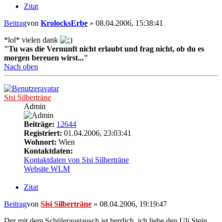
Zitat
Beitrag
von
KrolocksErbe
»
08.04.2006, 15:38:41
*lol* vielen dank
"Tu was die Vernunft nicht erlaubt und frag nicht, ob du es
morgen bereuen wirst..."
Nach oben
Sisi Silberträne
Admin
Beiträge:
12644
Registriert:
01.04.2006, 23:03:41
Wohnort:
Wien
Kontaktdaten:
Kontaktdaten von Sisi Silberträne
Website
WLM
Zitat
Beitrag
von
Sisi Silberträne
»
08.04.2006, 19:19:47
Der mit dem Schüleraustausch ist herrlich, ich liebe den Uli Stein