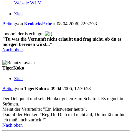
Website
WLM
Zitat
Beitrag
von
KrolocksErbe
»
08.04.2006, 22:37:33
loooool der is echt gut
"Tu was die Vernunft nicht erlaubt und frag nicht, ob du es
morgen bereuen wirst..."
Nach oben
TigerKoko
Zitat
Beitrag
von
TigerKoko
»
09.04.2006, 12:30:58
Der Deliquent und sein Henker gehen zum Schafott. Es regnet in
Strömen.
Meint der Verurteilte: "Ein Mistwetter heute".
Darauf der Henker: "Reg Du Dich mal nicht auf, Du mußt nur hin,
ich muß auch zurück !"
Nach oben