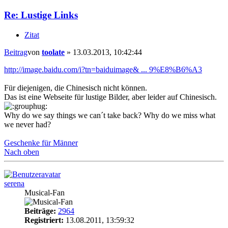
Re: Lustige Links
Zitat
Beitrag
von
toolate
»
13.03.2013, 10:42:44
http://image.baidu.com/i?tn=baiduimage& ... 9%E8%B6%A3
Für diejenigen, die Chinesisch nicht können.
Das ist eine Webseite für lustige Bilder, aber leider auf Chinesisch.
Why do we say things we can´t take back? Why do we miss what
we never had?
Geschenke für Männer
Nach oben
serena
Musical-Fan
Beiträge:
2964
Registriert:
13.08.2011, 13:59:32