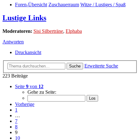
Foren-Übersicht
Zuschauerraum
Witze / Lustiges / Spaß
Lustige Links
Moderatoren:
Sisi Silberträne
,
Elphaba
Antworten
Druckansicht
Erweiterte Suche
Suche
223 Beiträge
Seite
9
von
12
Gehe zu Seite:
Vorherige
1
…
7
8
9
10