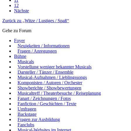
11
12
Nächste
Zurück zu „Witze / Lustiges / Spaß“
Gehe zu Forum
Foyer
Neuigkeiten / Informationen
Fragen / Anregungen
Bühne
Musicals
Vorstellung weniger bekannter Musicals
Darsteller / Tänzer / Ensemble
Musical-Aufnahmen / Lieblingssongs
Komponisten / Autoren / Orchester
Showberichte / Showbewertungen
Musicaltreff / Theaterbesuche / Reiseplanung
Fanart / Zeichnungen / Fotos
Fanfiction / Geschichten / Texte
Umfragen
Backstage
Fragen zur Ausbildung
Fanclubs
Musical-Websites im Internet