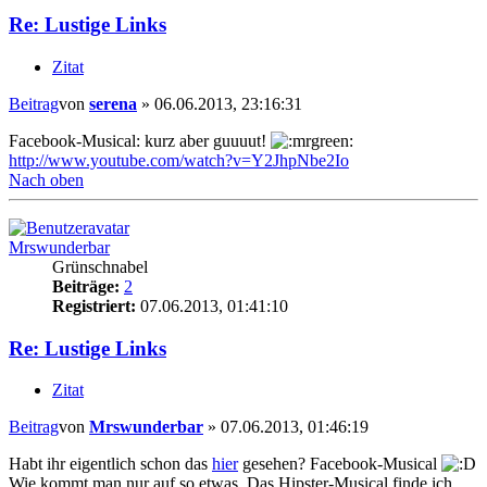
Re: Lustige Links
Zitat
Beitrag
von
serena
»
06.06.2013, 23:16:31
Facebook-Musical: kurz aber guuuut!
http://www.youtube.com/watch?v=Y2JhpNbe2Io
Nach oben
Mrswunderbar
Grünschnabel
Beiträge:
2
Registriert:
07.06.2013, 01:41:10
Re: Lustige Links
Zitat
Beitrag
von
Mrswunderbar
»
07.06.2013, 01:46:19
Habt ihr eigentlich schon das
hier
gesehen? Facebook-Musical
Wie kommt man nur auf so etwas. Das Hipster-Musical finde ich