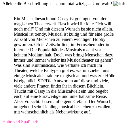
Alleine die Beschreibung ist schon total witzig.... Und wahr!
Ein Musicalbesuch und Cassy ist gefangen von der
magischen Theaterwelt. Rasch wird ihr klar: "Ich will
noch mal!" Und mit diesem Wunsch ist sie nicht allein.
Musical ist trendy, Musical ist kultig und für eine große
Anzahl von Menschen zu einem wichtigen Hobby
geworden. Ob in Zeitschriften, im Fernsehen oder im
Internet: Die Popularität des Musicals macht vor
keinem Medium halt. Doch was bringt Menschen dazu,
immer und immer wieder ins Musicaltheater zu gehen?
Was sind Kultmusicals, wie verhalte ich mich im
Theater, welche Fantypen gibt es, warum ziehen uns
einige Musicalcharaktere magisch an und was zur Hölle
ist eigentlich SD?Die Antworten auf diese und viele,
viele andere Fragen findet ihr in diesem Büchlein.
Taucht mit Cassy in die Musicalwelt ein und begebt
euch auf eine kurzweilige und unterhaltsame Reise.
Aber Vorsicht: Lesen auf eigene Gefahr! Der Wunsch,
umgehend sein Lieblingsmusical besuchen zu wollen,
tritt wahrscheinlich als Nebenwirkung auf.
Hatte viel Spaß bei: