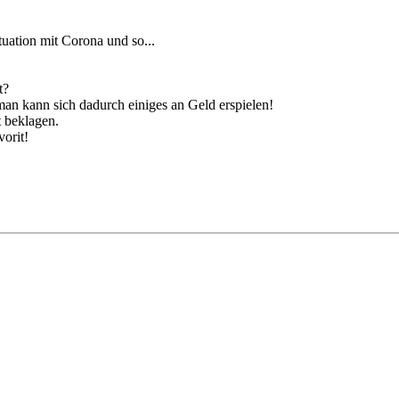
tuation mit Corona und so...
t?
 man kann sich dadurch einiges an Geld erspielen!
t beklagen.
orit!