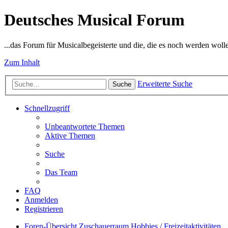
Deutsches Musical Forum
...das Forum für Musicalbegeisterte und die, die es noch werden woll
Zum Inhalt
Erweiterte Suche
Suche
Schnellzugriff
Unbeantwortete Themen
Aktive Themen
Suche
Das Team
FAQ
Anmelden
Registrieren
Foren-Übersicht
Zuschauerraum
Hobbies / Freizeitaktivitäten