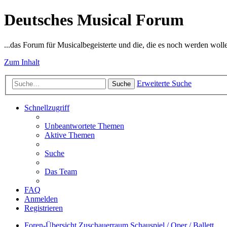
Deutsches Musical Forum
...das Forum für Musicalbegeisterte und die, die es noch werden woll
Zum Inhalt
Erweiterte Suche
Suche
Schnellzugriff
Unbeantwortete Themen
Aktive Themen
Suche
Das Team
FAQ
Anmelden
Registrieren
Foren-Übersicht
Zuschauerraum
Schauspiel / Oper / Ballett