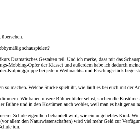
t übersehen.
hobbymäßig schauspielert?
dkurs Dramatisches Gestalten teil. Und ich merke, dass mir das Schauspi
ieblings-Mobbing-Opfer der Klasse) und außerdem habe ich dadurch mei
der-Kolpinggruppe bei jedem Weihnachts- und Faschingsstück begeister
 so machen. Welche Stücke spielt ihr, wie läuft es bei euch mit der Ar
kümmern. Wir bauen unsere Bühnenbilder selbst, suchen die Kostüme al
f der Bühne und in den Kostümen auch wohler, weil man es halt genau na
nserer Schule eigentlich behandelt wird, wie ein ungeliebtes Kind. Wir
 (vor allem den Naturwissenschaften) wird viel mehr Geld zur Verfügun
Schule tun.