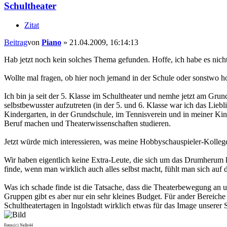
Schultheater
Zitat
Beitrag
von
Piano
»
21.04.2009, 16:14:13
Hab jetzt noch kein solches Thema gefunden. Hoffe, ich habe es nich
Wollte mal fragen, ob hier noch jemand in der Schule oder sonstwo 
Ich bin ja seit der 5. Klasse im Schultheater und nemhe jetzt am Grun
selbstbewusster aufzutreten (in der 5. und 6. Klasse war ich das L
Kindergarten, in der Grundschule, im Tennisverein und in meiner Kin
Beruf machen und Theaterwissenschaften studieren.
Jetzt würde mich interessieren, was meine Hobbyschauspieler-Kollegen
Wir haben eigentlich keine Extra-Leute, die sich um das Drumherum 
finde, wenn man wirklich auch alles selbst macht, fühlt man sich au
Was ich schade finde ist die Tatsache, dass die Theaterbewegung an u
Gruppen gibt es aber nur ein sehr kleines Budget. Für ander Bereiche
Schultheatertagen in Ingolstadt wirklich etwas für das Image unserer 
Fotos:(c) Nelly44