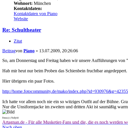
Wohnort:
München
Kontaktdaten:
Kontaktdaten von Piano
Website
Re: Schultheater
Zitat
Beitrag
von
Piano
»
13.07.2009, 20:26:06
So, am Donnerstag und Freitag haben wir unsere Aufführungen von "
Hab mir heut nur beim Proben das Schienbein fruchtbar angedeppert. 
Hier übrigens ein paar Fotos.
http://home.fotocommunity.de/mako/index.php?id=930976&g=4235
Ich hatte vor allem noch nie ein so witziges Outfit auf der Bühne
Nur die Unsiformjacke im zweiten und dritten Akt ist saumäßig warm,
Fotos:(c) Nelly44
Artagnan.de - Für alle Musketier-Fans und die, die es noch werden w
Nach oben