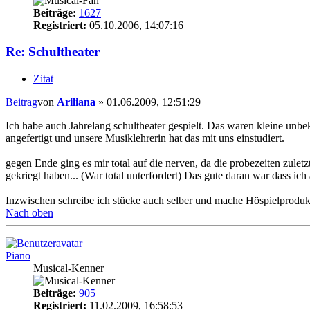
Beiträge:
1627
Registriert:
05.10.2006, 14:07:16
Re: Schultheater
Zitat
Beitrag
von
Ariliana
»
01.06.2009, 12:51:29
Ich habe auch Jahrelang schultheater gespielt. Das waren kleine unb
angefertigt und unsere Musiklehrerin hat das mit uns einstudiert.
gegen Ende ging es mir total auf die nerven, da die probezeiten zule
gekriegt haben... (War total unterfordert) Das gute daran war dass 
Inzwischen schreibe ich stücke auch selber und mache Höspielproduk
Nach oben
Piano
Musical-Kenner
Beiträge:
905
Registriert:
11.02.2009, 16:58:53