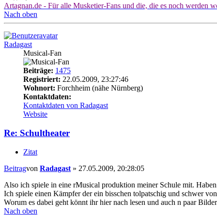
Artagnan.de - Für alle Musketier-Fans und die, die es noch werden w
Nach oben
Radagast
Musical-Fan
Beiträge:
1475
Registriert:
22.05.2009, 23:27:46
Wohnort:
Forchheim (nähe Nürnberg)
Kontaktdaten:
Kontaktdaten von Radagast
Website
Re: Schultheater
Zitat
Beitrag
von
Radagast
»
27.05.2009, 20:28:05
Also ich spiele in eine rMusical produktion meiner Schule mit. Haben
Ich spiele einen Kämpfer der ein bisschen tolpatschig und schwer von 
Worum es dabei geht könnt ihr hier nach lesen und auch n paar Bilde
Nach oben